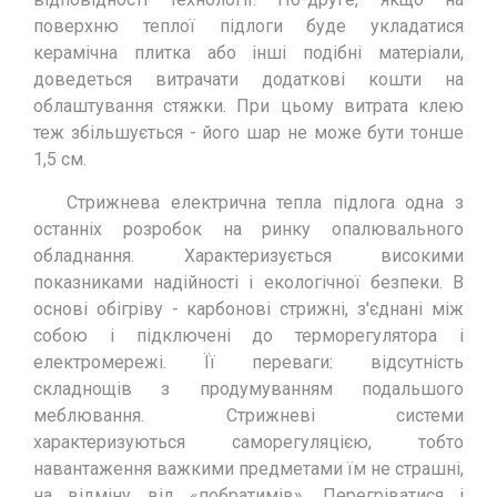
поверхню теплої підлоги буде укладатися
керамічна плитка або інші подібні матеріали,
доведеться витрачати додаткові кошти на
облаштування стяжки. При цьому витрата клею
теж збільшується - його шар не може бути тонше
1,5 см.
Стрижнева електрична тепла підлога одна з
останніх розробок на ринку опалювального
обладнання. Характеризується високими
показниками надійності і екологічної безпеки. В
основі обігріву - карбонові стрижні, з'єднані між
собою і підключені до терморегулятора і
електромережі. Її переваги: відсутність
складнощів з продумуванням подальшого
меблювання. Стрижневі системи
характеризуються саморегуляцією, тобто
навантаження важкими предметами їм не страшні,
на відміну від «побратимів». Перегріватися і