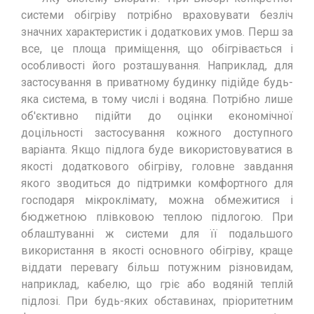
системи обігріву потрібно враховувати безліч
значних характеристик і додаткових умов. Перш за
все, це площа приміщення, що обігрівається і
особливості його розташування. Наприклад, для
застосування в приватному будинку підійде будь-
яка система, в тому числі і водяна. Потрібно лише
об'єктивно підійти до оцінки економічної
доцільності застосування кожного доступного
варіанта. Якщо підлога буде використовуватися в
якості додаткового обігріву, головне завдання
якого зводиться до підтримки комфортного для
господаря мікроклімату, можна обмежитися і
бюджетною плівковою теплою підлогою. При
облаштуванні ж системи для її подальшого
використання в якості основного обігріву, краще
віддати перевагу більш потужним різновидам,
наприклад, кабелю, що гріє або водяній теплій
підлозі. При будь-яких обставинах, пріоритетним