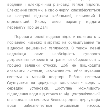
водяний і електричний різновид теплої підлоги.
Електричні системи, в свою чергу, класифікуються
на наступні підтипи: кабельний, плівковий і
стрижневий. Якому саме варіанту віддати
перевагу? Про це далі.
Переваги теплої водяної підлоги полягають в
порівняно низьких витратах на облаштування та
відносна дешевизна теплоносія. Є також певні
недоліки,а саме: необхідність суворого
дотримання технології та граничної обережності в
процесі заливки стяжки, щоб не пошкодити
елементи системи, неможливість облаштування
системи в міській квартирі. Робота системи
ґрунтується на циркуляції теплоносія - води, в
середині установки. Доступна можливість
підведення води від стояка та від централізованої
опалювальної системи. Безпосередньо циркуляція
води забезпечується зусиллями насоса,