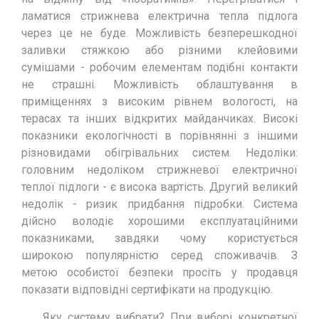
ламатися стрижнева електрична тепла підлога
через це не буде. Можливість безперешкодної
заливки стяжкою або різними клейовими
сумішами - робочим елементам подібні контакти
не страшні. Можливість облаштування в
приміщеннях з високим рівнем вологості, на
терасах та інших відкритих майданчиках. Високі
показники екологічності в порівнянні з іншими
різновидами обігрівальних систем. Недоліки:
головним недоліком стрижневої електричної
теплої підлоги - є висока вартість. Другий великий
недолік - ризик придбання підробки. Система
дійсно володіє хорошими експлуатаційними
показниками, завдяки чому користується
широкою популярністю серед споживачів. З
метою особистої безпеки просіть у продавця
показати відповідні сертифікати на продукцію.
Яку систему вибрати? При виборі конкретної