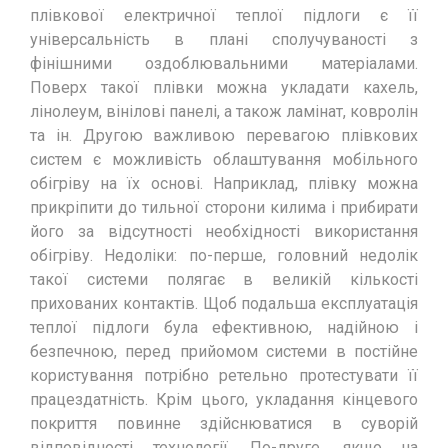
плівкової електричної теплої підлоги є її
універсальність в плані сполучуваності з
фінішними оздоблювальними матеріалами.
Поверх такої плівки можна укладати кахель,
лінолеум, вінілові панелі, а також ламінат, ковролін
та ін. Другою важливою перевагою плівкових
систем є можливість облаштування мобільного
обігріву на їх основі. Наприклад, плівку можна
прикріпити до тильної сторони килима і прибирати
його за відсутності необхідності використання
обігріву. Недоліки: по-перше, головний недолік
такої системи полягає в великій кількості
прихованих контактів. Щоб подальша експлуатація
теплої підлоги була ефективною, надійною і
безпечною, перед прийомом системи в постійне
користування потрібно ретельно протестувати її
працездатність. Крім цього, укладання кінцевого
покриття повинне здійснюватися в суворій
відповідності технології. По-друге, якщо на