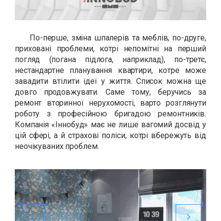
По-перше, зміна шпалерів та меблів, по-друге,
приховані проблеми, котрі непомітні на перший
погляд (погана підлога, наприклад), по-третє,
нестандартне планування квартири, котре може
завадити втілити ідеї у життя. Список можна ще
довго продовжувати. Саме тому, беручись за
ремонт вторинної нерухомості, варто розглянути
роботу з професійною бригадою ремонтників.
Компанія «Іннобуд» має не лише вагомий досвід у
цій сфері, а й страхові поліси, котрі вбережуть від
неочікуваних проблем.